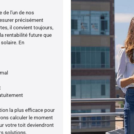
e de l’un de nos
esurer précisément
tes, il convient toujours,
a rentabilité future que
 solaire. En
imal
t
atuitement
tion la plus efficace pour
avons calculer le moment
ur votre toit deviendront
rs solutions.