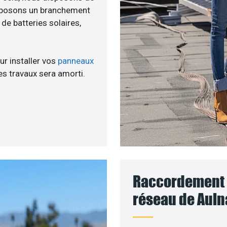
roposons un branchement
e batteries solaires,
ur installer vos
panneaux
s travaux sera amorti.
Raccordement d
réseau de Auln