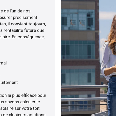
te de l’un de nos
esurer précisément
tes, il convient toujours,
a rentabilité future que
olaire. En conséquence,
imal
t
tuitement
ion la plus efficace pour
us savons calculer le
olaire sur votre toit
s de plusieurs solutions.