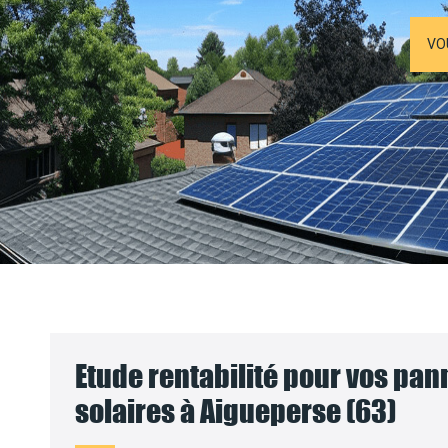
VO
Etude rentabilité pour vos pa
solaires à Aigueperse (63)