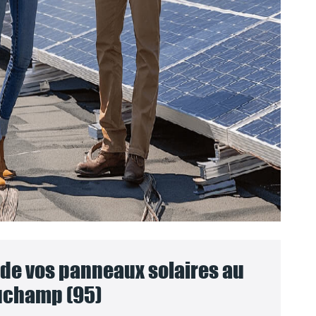
e vos panneaux solaires au
uchamp (95)