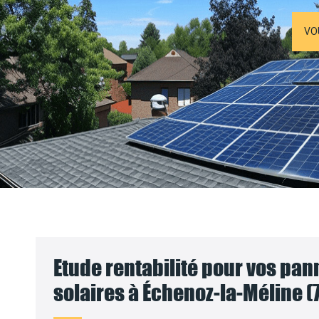
VO
Etude rentabilité pour vos pa
solaires à Échenoz-la-Méline (